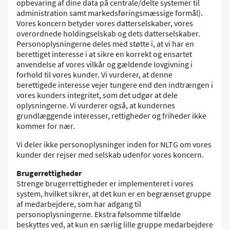
opbevaring af dine data på centrale/delte systemer til
administration samt markedsføringsmæssige formål).
Vores koncern betyder vores datterselskaber, vores
overordnede holdingselskab og dets datterselskaber.
Personoplysningerne deles med støtte i, at vi har en
berettiget interesse i at sikre en korrekt og ensartet
anvendelse af vores vilkår og gældende lovgivning i
forhold til vores kunder. Vi vurderer, at denne
berettigede interesse vejer tungere end den indtrængen i
vores kunders integritet, som det udgør at dele
oplysningerne. Vi vurderer også, at kundernes
grundlæggende interesser, rettigheder og friheder ikke
kommer for nær.
Vi deler ikke personoplysninger inden for NLTG om vores
kunder der rejser med selskab udenfor vores koncern.
Brugerrettigheder
Strenge brugerrettigheder er implementeret i vores
system, hvilket sikrer, at det kun er en begrænset gruppe
af medarbejdere, som har adgang til
personoplysningerne. Ekstra følsomme tilfælde
beskyttes ved, at kun en særlig lille gruppe medarbejdere