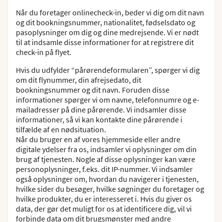
Når du foretager onlinecheck-in, beder vi dig om dit navn
og dit bookningsnummer, nationalitet, fødselsdato og
pasoplysninger om dig og dine medrejsende. Vi er nødt
til at indsamle disse informationer for at registrere dit
check-in på flyet.
Hvis du udfylder “pårørendeformularen”, spørger vi dig
om dit flynummer, din afrejsedato, dit
bookningsnummer og dit navn. Foruden disse
informationer spørger vi om navne, telefonnumre og e-
mailadresser på dine pårørende. Vi indsamler disse
informationer, så vi kan kontakte dine pårørende i
tilfælde af en nødsituation.
Når du bruger en af vores hjemmeside eller andre
digitale ydelser fra os, indsamler vi oplysninger om din
brug af tjenesten. Nogle af disse oplysninger kan være
personoplysninger, f.eks. dit IP-nummer. Vi indsamler
også oplysninger om, hvordan du navigerer i tjenesten,
hvilke sider du besøger, hvilke søgninger du foretager og
hvilke produkter, du er interesseret i. Hvis du giver os
data, der gør det muligt for os at identificere dig, vil vi
forbinde data om dit brugsmønster med andre