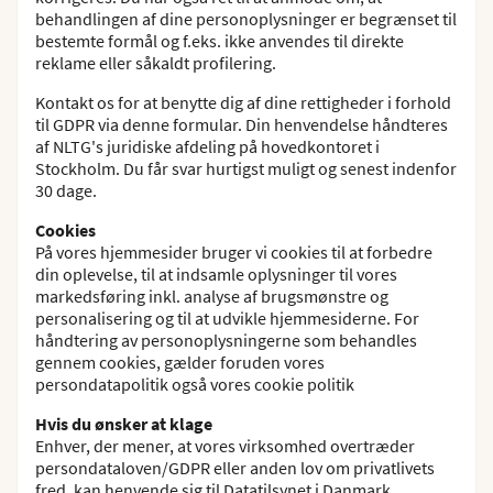
behandlingen af dine personoplysninger er begrænset til
bestemte formål og f.eks. ikke anvendes til direkte
reklame eller såkaldt profilering.
Kontakt os for at benytte dig af dine rettigheder i forhold
til GDPR via denne formular. Din henvendelse håndteres
af NLTG's juridiske afdeling på hovedkontoret i
Stockholm. Du får svar hurtigst muligt og senest indenfor
30 dage.
Cookies
På vores hjemmesider bruger vi cookies til at forbedre
din oplevelse, til at indsamle oplysninger til vores
markedsføring inkl. analyse af brugsmønstre og
personalisering og til at udvikle hjemmesiderne. For
håndtering av personoplysningerne som behandles
gennem cookies, gælder foruden vores
persondatapolitik også vores cookie politik
Hvis du ønsker at klage
Enhver, der mener, at vores virksomhed overtræder
persondataloven/GDPR eller anden lov om privatlivets
fred, kan henvende sig til Datatilsynet i Danmark.