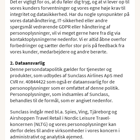
Det er vigtigt for os, at du føler dig tryg, og at vi lever op til
vores kunders forventninger og vores egne høje krav til
integritet og datasikkerhed. Har du nogle synspunkter på
vores datahåndtering, IT-sikkerhed eller andre
spørgsmål vedrørende GDPR eller håndtering af
personoplysninger, vil vi meget gerne høre fra dig via
kontaktoplysningerne nedenfor. Vi er altid åbne overfor
forbedringer og sætter derfor stor pris på feedback fra
vores kunder, medarbejdere og andre berørte.
2. Dataansvarlig
Denne persondatapolitik gælder for tjenester og
produkter, som udbydes af Sunclass Airlines ApS med
CVR nr. 40844422 som også er dataansvarlig for de
personoplysninger som er omfattet af denne politik.
Personoplysninger, som indsamles af Sunclass,
behandles til de formål, som er angivet nedenfor.
Sunclass indgår med bl.a. Spies, Ving, Tjäreborg og
Airshoppen Travel Retail i Nordic Leisure Travel-
koncernen (NLTG) og vores personoplysninger kan
derfor deles til andre virksomheder i vores koncern i
administrativt og analytisk øjemed.