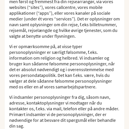
men først og fremmest fra din rejsearrangør, via vores
websites (“sites”), vores callcentre, vores mobile
applikationer (“apps”), eller vores kanaler på sociale
medier (under ét vores “services”). Det er oplysninger om
navn samt oplysninger om din rejse, f.eks billetnummer,
rejsemål, rejselængde og hvilke øvrige tjenester, som du
valgte at benytte under flyvningen.
Vi er opmærksomme på, at visse typer
personoplysninger er særligt følsomme, f.eks.
information om religion og helbred. Vi indsamler og
bruger kun sådanne følsomme personoplysninger, når
det er absolut nødvendigt og i overensstemmelse med
vores persondatapolitik. Det kan f.eks. være, hvis du
vælger at dele sådanne følsomme personoplysninger
med os eller en af vores samarbejdspartnere.
Vi indsamler personoplysninger fra dig, såsom navn,
adresse, kontaktoplysninger vi modtager når du
kontakter os, f.eks. via mail, telefon eller på andre måder.
Primært indsamler vi de personoplysninger, der er
nødvendige for at besvare dit spørgsmål eller behandle
din sag.