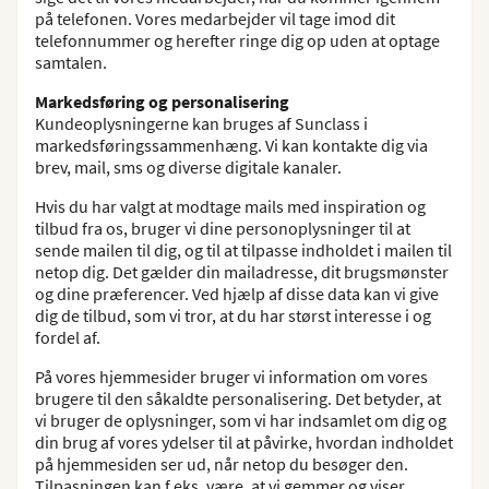
på telefonen. Vores medarbejder vil tage imod dit
telefonnummer og herefter ringe dig op uden at optage
samtalen.
Markedsføring og personalisering
Kundeoplysningerne kan bruges af Sunclass i
markedsføringssammenhæng. Vi kan kontakte dig via
brev, mail, sms og diverse digitale kanaler.
Hvis du har valgt at modtage mails med inspiration og
tilbud fra os, bruger vi dine personoplysninger til at
sende mailen til dig, og til at tilpasse indholdet i mailen til
netop dig. Det gælder din mailadresse, dit brugsmønster
og dine præferencer. Ved hjælp af disse data kan vi give
dig de tilbud, som vi tror, at du har størst interesse i og
fordel af.
På vores hjemmesider bruger vi information om vores
brugere til den såkaldte personalisering. Det betyder, at
vi bruger de oplysninger, som vi har indsamlet om dig og
din brug af vores ydelser til at påvirke, hvordan indholdet
på hjemmesiden ser ud, når netop du besøger den.
Tilpasningen kan f.eks. være, at vi gemmer og viser