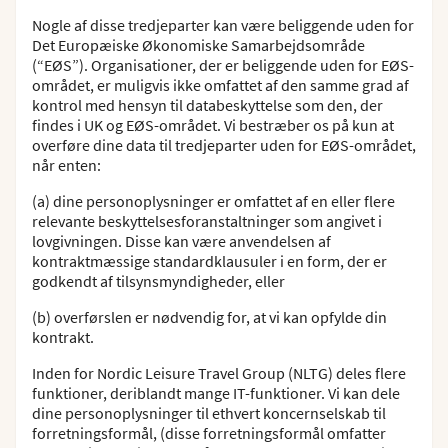
Nogle af disse tredjeparter kan være beliggende uden for
Det Europæiske Økonomiske Samarbejdsområde
(“EØS”). Organisationer, der er beliggende uden for EØS-
området, er muligvis ikke omfattet af den samme grad af
kontrol med hensyn til databeskyttelse som den, der
findes i UK og EØS-området. Vi bestræber os på kun at
overføre dine data til tredjeparter uden for EØS-området,
når enten:
(a) dine personoplysninger er omfattet af en eller flere
relevante beskyttelsesforanstaltninger som angivet i
lovgivningen. Disse kan være anvendelsen af
kontraktmæssige standardklausuler i en form, der er
godkendt af tilsynsmyndigheder, eller
(b) overførslen er nødvendig for, at vi kan opfylde din
kontrakt.
Inden for Nordic Leisure Travel Group (NLTG) deles flere
funktioner, deriblandt mange IT-funktioner. Vi kan dele
dine personoplysninger til ethvert koncernselskab til
forretningsformål, (disse forretningsformål omfatter