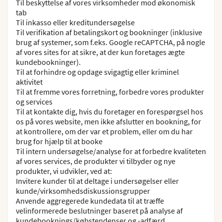
Til beskyttelse af vores virksomheder mod økonomisk
tab
Til inkasso eller kreditundersøgelse
Til verifikation af betalingskort og bookninger (inklusive
brug af systemer, som f.eks. Google reCAPTCHA, på nogle
af vores sites for at sikre, at der kun foretages ægte
kundebookninger).
Til at forhindre og opdage svigagtig eller kriminel
aktivitet
Til at fremme vores forretning, forbedre vores produkter
og services
Til at kontakte dig, hvis du foretager en forespørgsel hos
os på vores website, men ikke afslutter en bookning, for
at kontrollere, om der var et problem, eller om du har
brug for hjælp til at booke
Til intern undersøgelse/analyse for at forbedre kvaliteten
af vores services, de produkter vi tilbyder og nye
produkter, vi udvikler, ved at:
Invitere kunder til at deltage i undersøgelser eller
kunde/virksomhedsdiskussionsgrupper
Anvende aggregerede kundedata til at træffe
velinformerede beslutninger baseret på analyse af
kundebooknings/købstendenser og -adfærd.