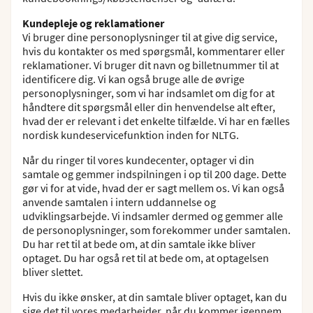
Kundepleje og reklamationer
Vi bruger dine personoplysninger til at give dig service,
hvis du kontakter os med spørgsmål, kommentarer eller
reklamationer. Vi bruger dit navn og billetnummer til at
identificere dig. Vi kan også bruge alle de øvrige
personoplysninger, som vi har indsamlet om dig for at
håndtere dit spørgsmål eller din henvendelse alt efter,
hvad der er relevant i det enkelte tilfælde. Vi har en fælles
nordisk kundeservicefunktion inden for NLTG.
Når du ringer til vores kundecenter, optager vi din
samtale og gemmer indspilningen i op til 200 dage. Dette
gør vi for at vide, hvad der er sagt mellem os. Vi kan også
anvende samtalen i intern uddannelse og
udviklingsarbejde. Vi indsamler dermed og gemmer alle
de personoplysninger, som forekommer under samtalen.
Du har ret til at bede om, at din samtale ikke bliver
optaget. Du har også ret til at bede om, at optagelsen
bliver slettet.
Hvis du ikke ønsker, at din samtale bliver optaget, kan du
sige det til vores medarbejder, når du kommer igennem