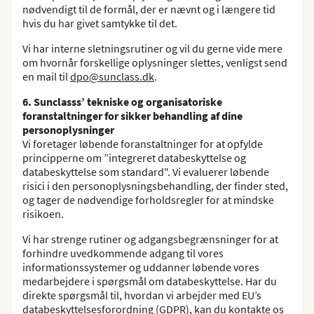
nødvendigt til de formål, der er nævnt og i længere tid
hvis du har givet samtykke til det.
Vi har interne sletningsrutiner og vil du gerne vide mere
om hvornår forskellige oplysninger slettes, venligst send
en mail til
dpo@sunclass.dk
.
6. Sunclasss’ tekniske og organisatoriske
foranstaltninger for sikker behandling af dine
personoplysninger
Vi foretager løbende foranstaltninger for at opfylde
principperne om ”integreret databeskyttelse og
databeskyttelse som standard". Vi evaluerer løbende
risici i den personoplysningsbehandling, der finder sted,
og tager de nødvendige forholdsregler for at mindske
risikoen.
Vi har strenge rutiner og adgangsbegrænsninger for at
forhindre uvedkommende adgang til vores
informationssystemer og uddanner løbende vores
medarbejdere i spørgsmål om databeskyttelse. Har du
direkte spørgsmål til, hvordan vi arbejder med EU’s
databeskyttelsesforordning (GDPR), kan du kontakte os