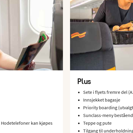
Plus
Sete i flyets fremre del (
Innsjekket bagasje
Priority boarding (utvalgt
Sunclass-meny bestående 
). Hodetelefoner kan kjøpes
Teppe og pute
Tilgang til underholdning