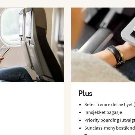
Plus
Sete i fremre del av flyet 
Innsjekket bagasje
Priority boarding (utvalgt
Sunclass-meny bestående 