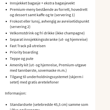
Innsjekket bagasje + ekstra bagasjevekt
Premium-meny bestående av forrett, hovedrett
og dessert samt kaffe og te (servering 1)
Frokost eller lunsj, avhengig av avreisetidspunkt
(servering 2)
Velkomstdrink og fri drikke (ikke champagne)
Separat innsjekkingsskranke (ut- og hjemreise)
Fast Track på utreisen
Priority boarding
Teppe og pute
Amenity kit (ut- og hjemreise, Premium-utgave
med tannbørste, sovemaske m.m.)
Tilgang til underholdningssystemet (skjerm i
setet) med gratis øretelefoner
Informasjon:
Standardsete (setebredde 45,5 cm) samme som
i Plus og Economy