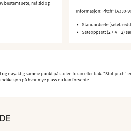
g av bestemt sete, måltid og
Informasjon: Pitch* (A330-9
Standardsete (setebred
Seteoppsett (2 + 4 + 2)
l og nøyaktig samme punkt på stolen foran eller bak. "Stol-pitch" er
indikasjon på hvor mye plass du kan forvente.
RDE