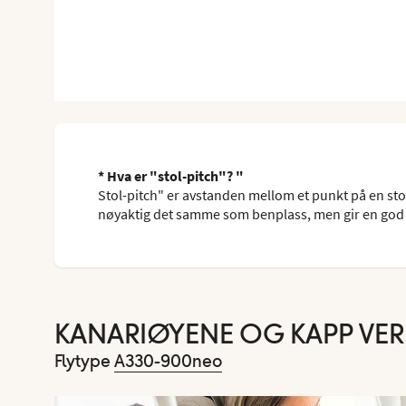
* Hva er "stol-pitch"? "
Stol-pitch" er avstanden mellom et punkt på en sto
nøyaktig det samme som benplass, men gir en god 
KANARIØYENE OG KAPP VE
Flytype
A330-900neo