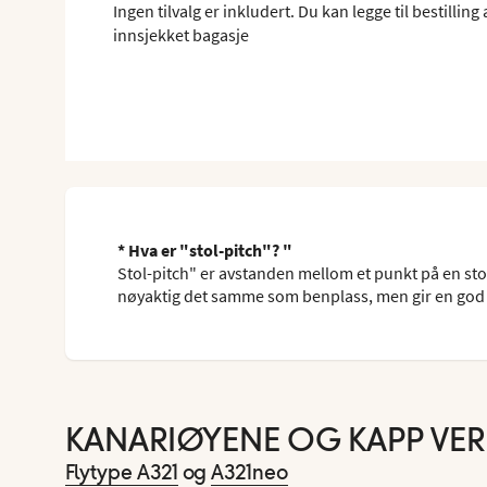
Ingen tilvalg er inkludert. Du kan legge til bestillin
innsjekket bagasje
* Hva er "stol-pitch"? "
Stol-pitch" er avstanden mellom et punkt på en sto
nøyaktig det samme som benplass, men gir en god 
KANARIØYENE OG KAPP VE
Flytype A321
og
A321neo