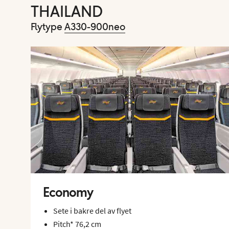
THAILAND
Flytype
A330-900neo
Economy
Sete i bakre del av flyet
Pitch* 76,2 cm